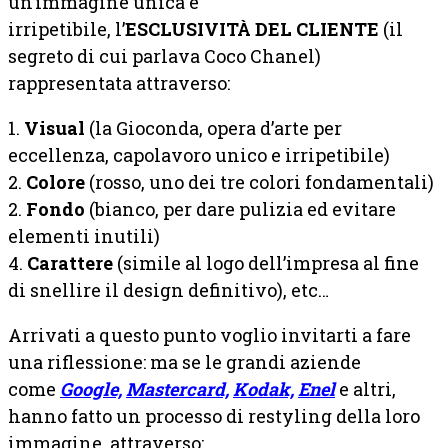
un’immagine unica e
irripetibile, l’
ESCLUSIVITÀ
DEL CLIENTE
(il
segreto di cui parlava Coco Chanel)
rappresentata attraverso:
1.
Visual
(la Gioconda, opera d’arte per
eccellenza, capolavoro unico e irripetibile)
2.
Colore
(rosso, uno dei tre colori fondamentali)
2.
Fondo
(bianco, per dare pulizia ed evitare
elementi inutili)
4.
Carattere
(simile al logo dell’impresa al fine
di snellire il design definitivo), etc…
Arrivati a questo punto voglio invitarti a fare
una riflessione: ma se le grandi aziende
come
Google,
Mastercard,
Kodak,
Enel
e altri,
hanno fatto un processo di restyling della loro
immagine, attraverso: